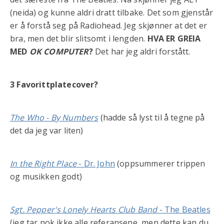
(neida) og kunne aldri dratt tilbake. Det som gjenstår
er å forstå seg på Radiohead. Jeg skjønner at det er
bra, men det blir slitsomt i lengden.
HVA ER GREIA
MED
OK COMPUTER
?
Det har jeg aldri forstått.
3 Favorittplatecover?
The Who - By Numbers
(hadde så lyst til å tegne på
det da jeg var liten)
In the Right Place
- Dr. John
(oppsummerer trippen
og musikken godt)
Sgt. Pepper's Lonely Hearts Club Band
- The Beatles
(jeg tar nok ikke alle referansene, men dette kan du