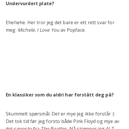
Undervurdert plate?
Ehehehe. Her tror jeg det bare er ett rett svar for
meg:
Michele, I Love You
av Popface.
En klassiker som du aldri har forstått deg på?
Skummelt spørsmål. Det er mye jeg ikke forstår :)
Det tok tid før jeg forsto både Pink Floyd og mye av
det særeste fra The Beatles. Nå skjønner jeg ALT