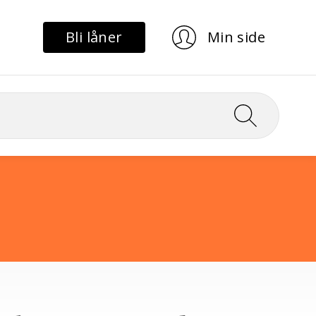
Bli låner
Min side