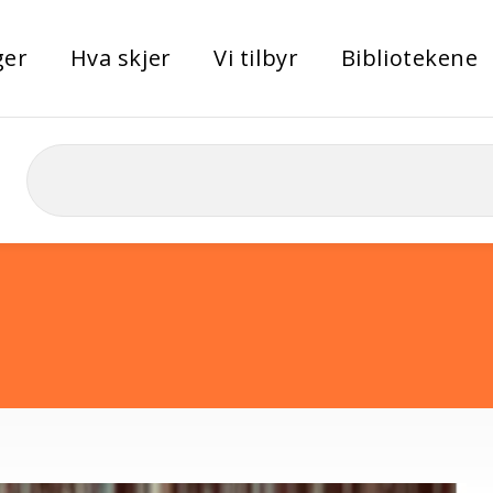
ger
Hva skjer
Vi tilbyr
Bibliotekene