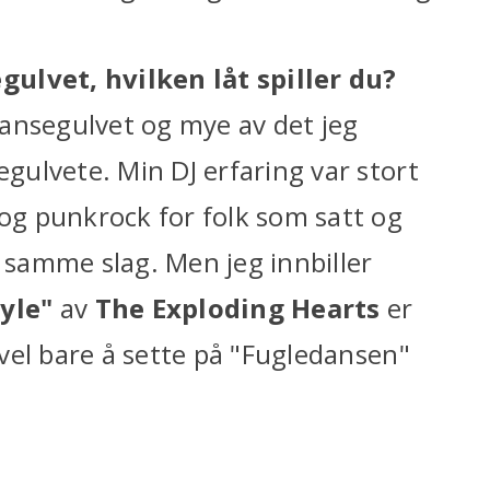
ulvet, hvilken låt spiller du?
 dansegulvet og mye av det jeg
egulvete. Min DJ erfaring var stort
 og punkrock for folk som satt og
v samme slag. Men jeg innbiller
yle"
av
The Exploding Hearts
er
t vel bare å sette på "Fugledansen"