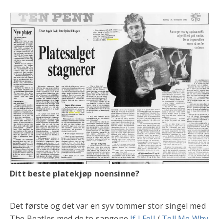
Ditt beste platekjøp noensinne?
Det første og det var en syv tommer stor singel med
The Beatles med de to sangene
If I Fell
/
Tell Me Why