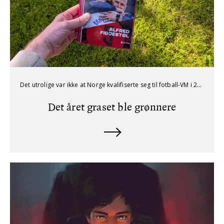
Det utrolige var ikke at Norge kvalifiserte seg til fotball-VM i 2026, men at pausen siden forrige deltakelse i mesterskap ble så lang.
Det året graset ble grønnere