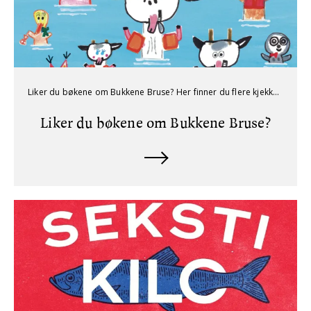
Liker du bøkene om Bukkene Bruse? Her finner du flere kjekke og morsomme bildebøker for små og store!
Liker du bøkene om Bukkene Bruse?