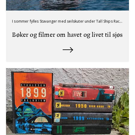
I sommer fylles Stavanger med seilskuter under Tall Ships Races, 22. - 25. juli. På biblioteket kan du låne bøker og filmer som tar deg med ut på havet, enten du vil lese om store eventyr, tøffe liv om bord eller magiske reiser.
Bøker og filmer om havet og livet til sjøs