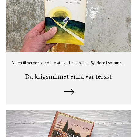
Veien til verdens ende. Møte ved milepelen. Syndere i sommersol. Fjorten dager før frostnettene. Finnes det noen norsk forfatter med kulere romantitler enn Sigurd Hoel?
Da krigsminnet ennå var ferskt