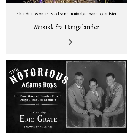
Her har du tips om musikk fra noen utvalgte band og artister som alle har sin bakgrunn fra Haugalandet. Det er jo tjempetjekt!
Musikk fra Haugalandet