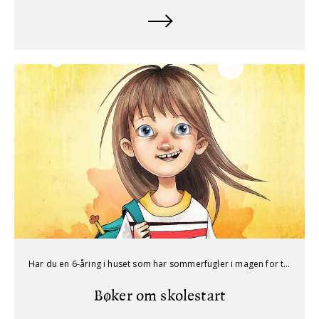
Har du en 6-åring i huset som har sommerfugler i magen for tiden? Her er våre boktips for barn som snart skal begynne på skolen.
Bøker om skolestart