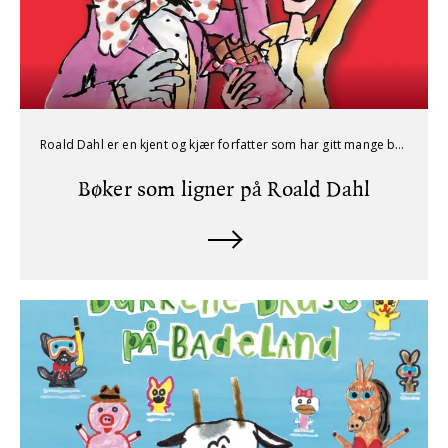
Roald Dahl er en kjent og kjær forfatter som har gitt mange barn uforglemmelige leseopplevelser. For deg som har lest alt av Dahl, finnes det heldigvis flere forfattere som skriver i samme ånd.
Bøker som ligner på Roald Dahl