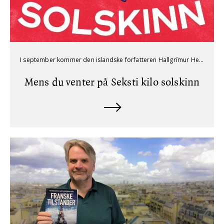
I september kommer den islandske forfatteren Hallgrímur Helgason til Kapittel. Hans siste bok Seksti kilo solskinn har fått glimrende anmeldelser, og har lange ventelister på biblioteket. For å korte ventetida anbefaler vi andre gode Islandske romaner du kan lese mens du venter.
Mens du venter på Seksti kilo solskinn