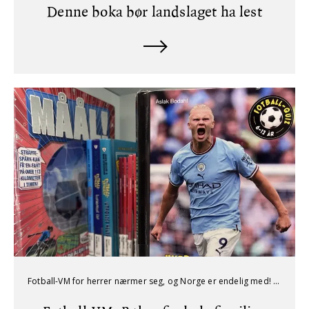
Denne boka bør landslaget ha lest
Fotball-VM for herrer nærmer seg, og Norge er endelig med! Her er lesetips for både små og store supportere.