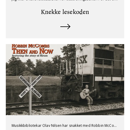
Knekke lesekoden
Musikkbibliotekar Olav Nilsen har snakket med Robbin McCombs, mannen bak Then and Now, en av countrymusikkens skjulte perler.