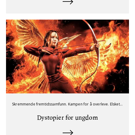
Skremmende fremtidssamfunn. Kampen for å overleve. Elsket du Hunger Games og bare må ha mer dystre fremtidsdystopier? Her har vi samlet noen serier for deg. Mange av disse er også filmatisert. Men les gjerne boka først! Mange av bøkene finnes også som engelsk ebok og lydbok i appen Libby og på norsk i Biblio.
Dystopier for ungdom