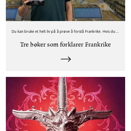
Du kan bruke et helt liv på å prøve å forstå Frankrike. Hvis du ikke har så mye tid, kommer du langt med å lese disse tre bøkene.
Tre bøker som forklarer Frankrike