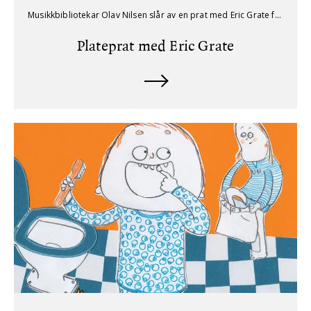
Musikkbibliotekar Olav Nilsen slår av en prat med Eric Grate forfatteren av boken om The Notorious Adams Boys.
Plateprat med Eric Grate