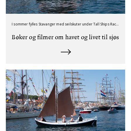
I sommer fylles Stavanger med seilskuter under Tall Ships Races, 22. - 25. juli. På biblioteket kan du låne bøker og filmer som tar deg med ut på havet, enten du vil lese om store eventyr, tøffe liv om bord eller magiske reiser.
Bøker og filmer om havet og livet til sjøs