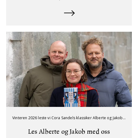
Vinteren 2026 leste vi Cora Sandels klassiker Alberte og Jakob i Sølvbergets podcast. Hør alle episodene her.
Les Alberte og Jakob med oss