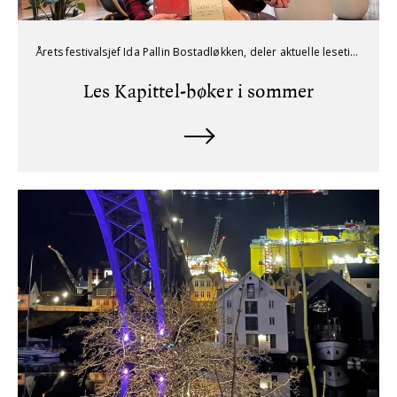
Årets festivalsjef Ida Pallin Bostadløkken, deler aktuelle lesetips før ferien. Kapittel arrangeres 16.–20. september.
Les Kapittel-bøker i sommer