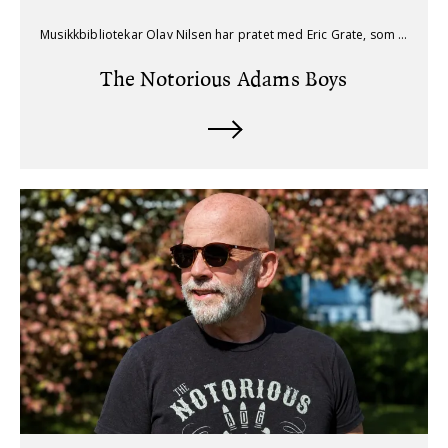
Musikkbibliotekar Olav Nilsen har pratet med Eric Grate, som har skrevet boken om The Notorious Adams Boys: The True Story of Country Music’s Original Band of Brothers.
The Notorious Adams Boys