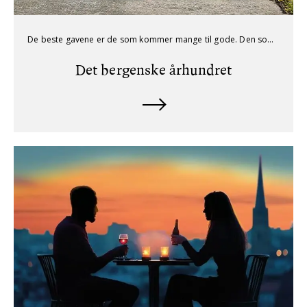
De beste gavene er de som kommer mange til gode. Den som Gunnar Staalesen gav seg selv til 50-årsdagen bare fortsetter å gi og gi.
Det bergenske århundret