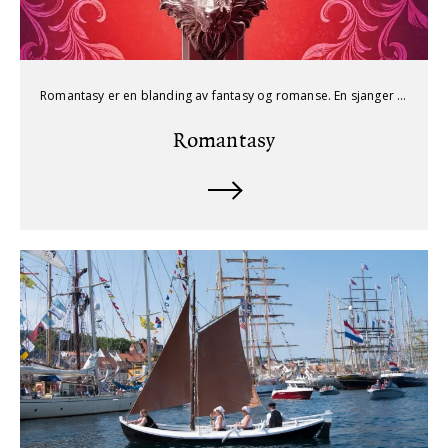
Romantasy er en blanding av fantasy og romanse. En sjanger som har blitt veldig populær blant ungdom og voksne. Gjør deg klar for komplekse plott, magisystemer og forbudt kjærlighet.
Romantasy