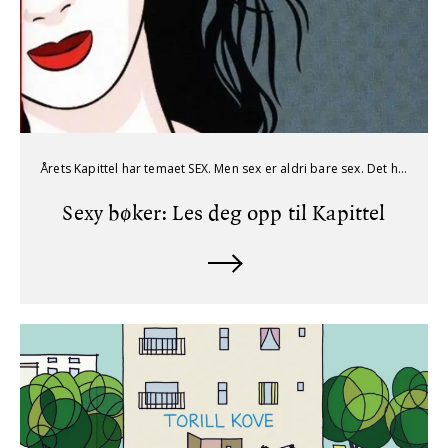
Årets Kapittel har temaet SEX. Men sex er aldri bare sex. Det handler også om kjærlighet, frihet, fantasi, makt, lengsel og de historiene vi forteller om oss selv og hverandre.
Sexy bøker: Les deg opp til Kapittel