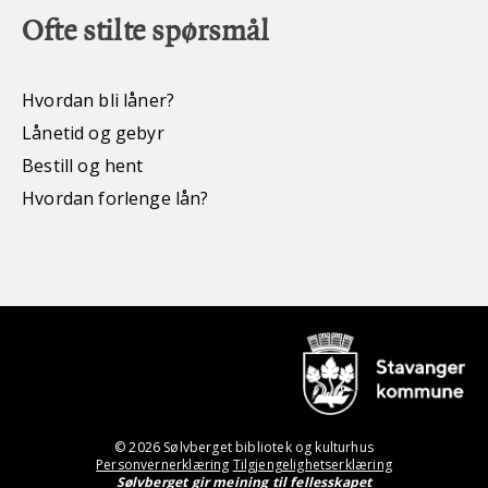
Ofte stilte spørsmål
Hvordan bli låner?
Lånetid og gebyr
Bestill og hent
Hvordan forlenge lån?
© 2026 Sølvberget bibliotek og kulturhus
Personvernerklæring
Tilgjengelighetserklæring
Sølvberget gir meining til fellesskapet