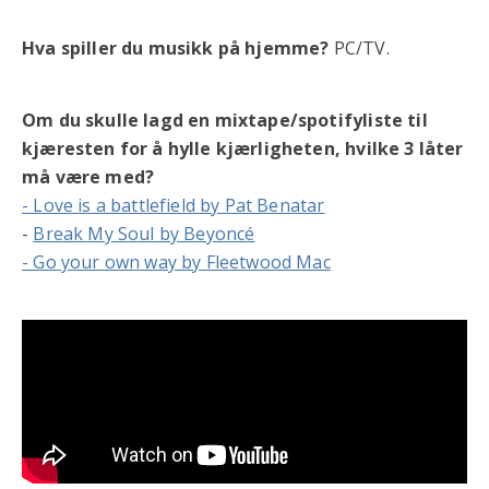
Hva spiller du musikk på hjemme?
PC/TV.
Om du skulle lagd en mixtape/spotifyliste til
kjæresten for å hylle kjærligheten, hvilke 3 låter
må være med?
- Love is a battlefield by Pat Benatar
-
Break My Soul by Beyoncé
- Go your own way by Fleetwood Mac