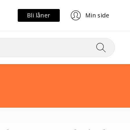
Bli låner
Min side