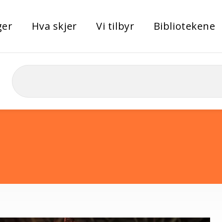
ger
Hva skjer
Vi tilbyr
Bibliotekene