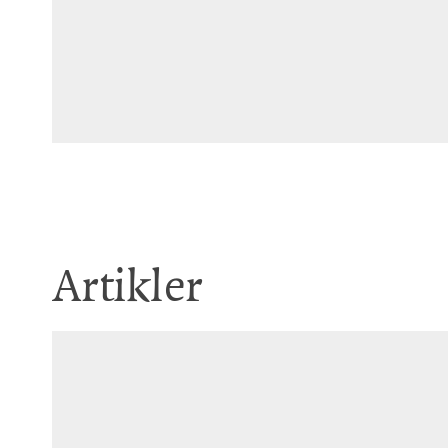
Artikler