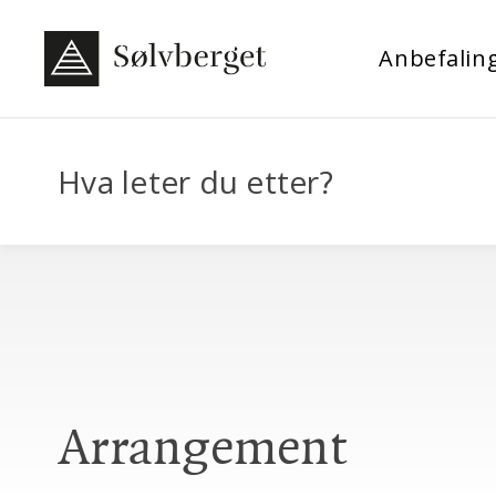
Anbefalin
Hva leter du etter?
Arrangement