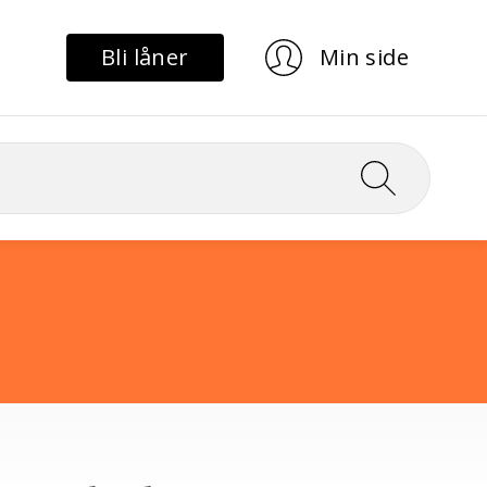
Bli låner
Min side