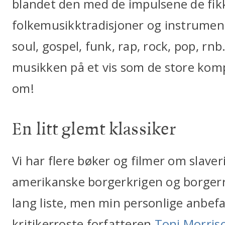
blandet den med de impulsene de fikk
folkemusikktradisjoner og instrumente
soul, gospel, funk, rap, rock, pop, rn
musikken på et vis som de store ko
om!
En litt glemt klassiker
Vi har flere bøker og filmer om slave
amerikanske borgerkrigen og borgerr
lang liste, men min personlige anbefa
kritikerroste forfatteren
Toni Morris