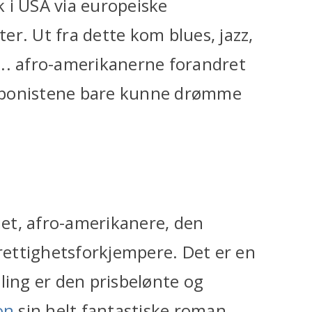
 i USA via europeiske
r. Ut fra dette kom blues, jazz,
b... afro-amerikanerne forandret
mponistene bare kunne drømme
riet, afro-amerikanere, den
ettighetsforkjempere. Det er en
ling er den prisbelønte og
on
sin helt fantastiske roman