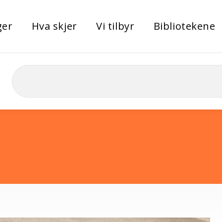
ger
Hva skjer
Vi tilbyr
Bibliotekene