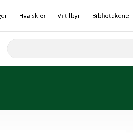
ger
Hva skjer
Vi tilbyr
Bibliotekene