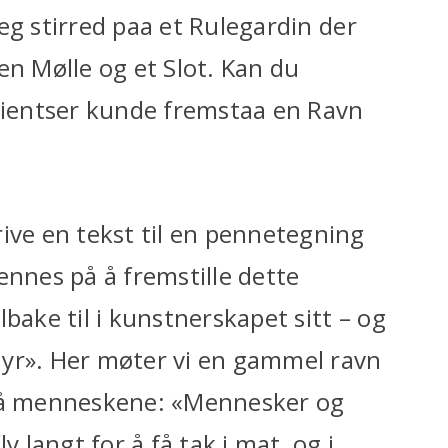
 jeg stirred paa et Rulegardin der
en Mølle og et Slot. Kan du
edientser kunde fremstaa en Ravn
ive en tekst til en pennetegning
ennes på å fremstille dette
bake til i kunstnerskapet sitt – og
myr». Her møter vi en gammel ravn
 på menneskene: «Mennesker og
langt for å få tak i mat, og i