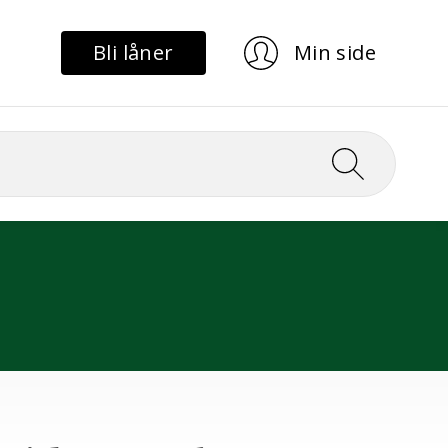
Bli låner
Min side