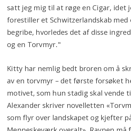
satt jeg mig til at røge en Cigar, idet
forestiller et Schwitzerlandskab med 
begribe, hvorledes det af disse ingr
og en Torvmyr."
Kitty har nemlig bedt broren om å skr
av en torvmyr – det første forsøket h
motivet, som hun stadig skal vende til
Alexander skriver novelletten «Torv
som flyr over landskapet og kjefter
Menneskeværk overalt». Ravnen må fly 