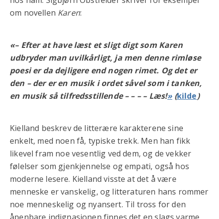
om novellen
Karen
:
«– Efter at have læst et sligt digt som Karen
udbryder man uvilkårligt, ja men denne rimløse
poesi er da dejligere end nogen rimet. Og det er
den – der er en musik i ordet såvel som i tanken,
en musik så tilfredsstillende – – – – Læs!
»
(
kilde
)
Kielland beskrev de litterære karakterene sine
enkelt, med noen få, typiske trekk. Men han fikk
likevel fram noe vesentlig ved dem, og de vekker
følelser som gjenkjennelse og empati, også hos
moderne lesere. Kielland visste at det å være
menneske er vanskelig, og litteraturen hans rommer
noe menneskelig og nyansert. Til tross for den
åpenbare indignasjonen finnes det en slags varme