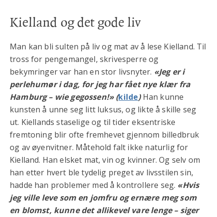
Kielland og det gode liv
Man kan bli sulten på liv og mat av å lese Kielland. Til
tross for pengemangel, skrivesperre og
bekymringer var han en stor livsnyter.
«Jeg er i
perlehumør i dag, for jeg har fået nye klær fra
Hamburg – wie gegossen!» (
kilde
)
Han kunne
kunsten å unne seg litt luksus, og likte å skille seg
ut. Kiellands staselige og til tider eksentriske
fremtoning blir ofte fremhevet gjennom billedbruk
og av øyenvitner. Måtehold falt ikke naturlig for
Kielland. Han elsket mat, vin og kvinner. Og selv om
han etter hvert ble tydelig preget av livsstilen sin,
hadde han problemer med å kontrollere seg.
«Hvis
jeg ville leve som en jomfru og ernære meg som
en blomst, kunne det allikevel vare lenge – siger