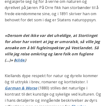
engasjerte seg òg for å verne om naturen og
dyrelivet på Jæren. På Orre fikk han storbønder til å
frede eiendommene sine, og i 1891 skriver han om
behovet for det som i dag er Statens naturoppsyn.
«Dersom det ikke var det uheldige, at Stortinget
for alvor har votert at jeg er umoralsk, så ville jeg
ansøke om å bli fugleinspektør på Vestlandet. Så
ville jeg reise omkring og lære folk om fuglene
(…)» (
kilde
)
Kiellands dype respekt for natur og dyreliv kommer
òg til uttrykk i brev, romaner og korttekster. I
Garman & Worse
(1880) stilles det naturlige i
kontrast til det kunstige og sykelige ved kulturen. Og
i hans detaljerte og inngående beskrivelser av dyrs