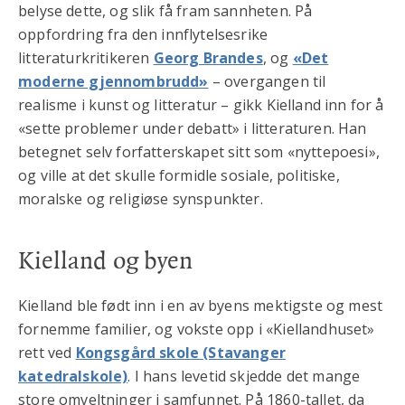
belyse dette, og slik få fram sannheten. På
oppfordring fra den innflytelsesrike
litteraturkritikeren
Georg Brandes
, og
«Det
moderne gjennombrudd»
– overgangen til
realisme i kunst og litteratur – gikk Kielland inn for å
«sette problemer under debatt» i litteraturen. Han
betegnet selv forfatterskapet sitt som «nyttepoesi»,
og ville at det skulle formidle sosiale, politiske,
moralske og religiøse synspunkter.
Kielland og byen
Kielland ble født inn i en av byens mektigste og mest
fornemme familier, og vokste opp i «Kiellandhuset»
rett ved
Kongsgård skole (Stavanger
katedralskole)
. I hans levetid skjedde det mange
store omveltninger i samfunnet. På 1860-tallet, da