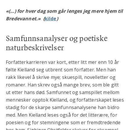
«(…) for hver dag som går lenges jeg mere hjem til
Bredevannet.
» (
kilde
)
Samfunnsanalyser og poetiske
naturbeskrivelser
Forfatterkarrieren var kort, etter litt mer enn 10 år
følte Kielland seg utbrent som forfatter. Men han
rakk likevel å skrive mye; skuespill, novelletter og
romaner. Han skrev også mange brev, som ble gitt
ut etter hans død. Samfunnet og samspillet mellom
mennesker opptok Kielland, og forfatterskapet leses
stadig for de skarpe samfunnsanalysene han bidro
med. Men Kielland leses også for det litterære, for
poesien og for stemningene som er fremdtredende
hos ham. Sigbjørn Obstfelder skriver for eksempel