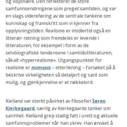
og visjonære. Den reflekterer de store
samfunnsendringene som preget samtiden, og var
en slags videreføring av de sentrale tankene om
kunnskap og framskritt som vi kjenner fra
opplysningstiden. Realisme er imidlertid også en
litterær retning som fremdeles er levende i
litteraturen, for eksempel i form av de
selvbiografiske tendensene i samtidslitteraturen,
såkalt «hyperrealisme». Utgangspunktet for
realisme er
mimesis
– etterlikning – forsøket på å
beskrive virkeligheten så detaljert og sant som
mulig, og gjenkjennelse er et nøkkelord.
Kielland var sterkt påvirket av filosofen
Søren
Kierkegaard
, særlig av Kierkegaards tanker om
sannhet. Kielland grep stadig fatt i urett og aktuelle
samfunnsproblemer når han skrev. Han ønsket å