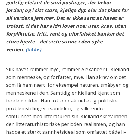
godslig elefant de små puslinger, der bebor
jorden; og i sitt store, kjølige dyp eier det plass for
all verdens jammer. Det er ikke sant at havet er
troløst; ti det har aldri lovet noe: uten krav, uten
forpliktelse, fritt, rent og uforfalsket banker det
store hjerte – det siste sunne i den syke
verden.
(
kilde
)
Slik havet rommer mye, rommer Alexander L. Kielland
som menneske, og forfatter, mye. Han skrev om det
som lå ham nært, for eksempel naturen, småbyen og
menneskene i den. Samtidig er Kielland kjent som
tendensdikter. Han tok opp aktuelle og politiske
problemstillinger i samtiden, og ville endre
samfunnet med litteraturen sin. Kielland skrev innen
den litteraturhistoriske perioden realismen, og han
hadde et sterkt sannhetsideal som omfattet både liv