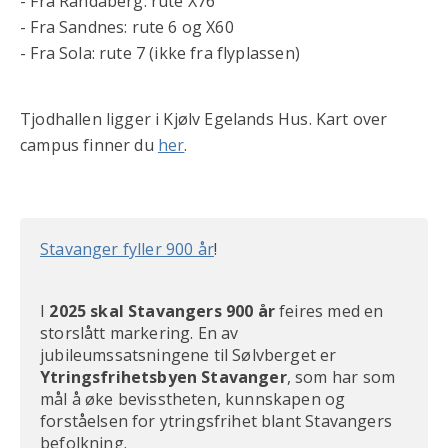
- Fra Randaberg: rute X76
- Fra Sandnes: rute 6 og X60
- Fra Sola: rute 7 (ikke fra flyplassen)
Tjodhallen ligger i Kjølv Egelands Hus. Kart over
campus finner du
her
.
Stavanger fyller 900 år
!
I
2025 skal Stavangers 900 år
feires med en
storslått markering. En av
jubileumssatsningene til Sølvberget er
Ytringsfrihetsbyen Stavanger
, som har som
mål å øke bevisstheten, kunnskapen og
forståelsen for ytringsfrihet blant Stavangers
befolkning.