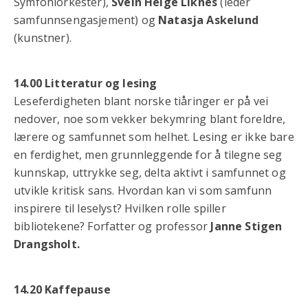
Symfoniorkester),
Svein Helge Liknes
(leder
samfunnsengasjement) og
Natasja Askelund
(kunstner).
14.00 Litteratur og lesing
Leseferdigheten blant norske tiåringer er på vei
nedover, noe som vekker bekymring blant foreldre,
lærere og samfunnet som helhet. Lesing er ikke bare
en ferdighet, men grunnleggende for å tilegne seg
kunnskap, uttrykke seg, delta aktivt i samfunnet og
utvikle kritisk sans. Hvordan kan vi som samfunn
inspirere til leselyst? Hvilken rolle spiller
bibliotekene? Forfatter og professor
Janne Stigen
Drangsholt.
14.20 Kaffepause