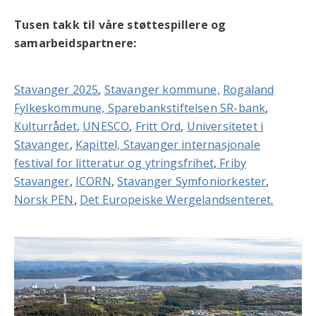
Tusen takk til våre støttespillere og
samarbeidspartnere:
Stavanger 2025
,
Stavanger kommune,
Rogaland
Fylkeskommune,
Sparebankstiftelsen SR-bank
,
Kulturrådet
,
UNESCO
,
Fritt Ord
,
Universitetet i
Stavanger
,
Kapittel, Stavanger internasjonale
festival for litteratur og ytringsfrihet
,
Friby
Stavanger
,
ICORN
,
Stavanger Symfoniorkester
,
Norsk PEN
,
Det Europeiske Wergelandsenteret.