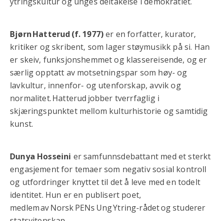
ytringskultur og unges deltakelse i demokratiet.
Bjørn Hatterud (f. 1977)
er en forfatter, kurator,
kritiker og skribent, som lager støymusikk på si. Han
er skeiv, funksjonshemmet og klassereisende, og er
særlig opptatt av motsetningspar som høy- og
lavkultur, innenfor- og utenforskap, avvik og
normalitet. Hatterud jobber tverrfaglig i
skjæringspunktet mellom kulturhistorie og samtidig
kunst.
Dunya Hosseini
er samfunnsdebattant med et sterkt
engasjement for temaer som negativ sosial kontroll
og utfordringer knyttet til det å leve med en todelt
identitet. Hun er en publisert poet,
medlem av Norsk PENs Ung Ytring-rådet og studerer
statsvitenskap.