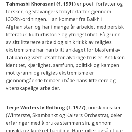
Tahmasbi Khorasani (f. 1991)
er poet, forfatter og
forsker, og Stavangers fribyforfatter gjennom
ICORN‑ordningen. Han kommer fra Balkh i
Afghanistan og har i mange år arbeidet med persisk
litteratur, kulturhistorie og ytringsfrihet. På grunn
av sitt litterære arbeid og sin kritikk av religiøs
ekstremisme har han blitt anklaget for blasfemi av
Taliban og vært utsatt for alvorlige trusler. Antikken,
identitet, kjærlighet, samfunn, politikk og kampen
mot tyranni og religiøs ekstremisme er
gjennomgående temaer i både hans litterære og
vitenskapelige arbeider.
Terje Winterstø Røthing (f. 1977)
, norsk musiker
(Winterstø, Skambankt og Kaizers Orchestra), deler
erfaringer med å bruke stemmen sin, gjennom
musikk og konkret handling. Han spiller også et par