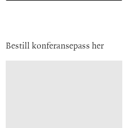
Bestill konferansepass her
Tirsdag 15. september, kl. 09:30, Fiskepiren konsertscene
DEMO 2026 - en konferanse om
ytringsfrihet og demokratisk
motstandskraft