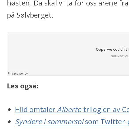
høsten. Da skal vi ta for oss årene f
på Sølvberget.
Les også:
Hild omtaler
Alberte
-trilogien av C
Syndere i sommersol
som Twitter-