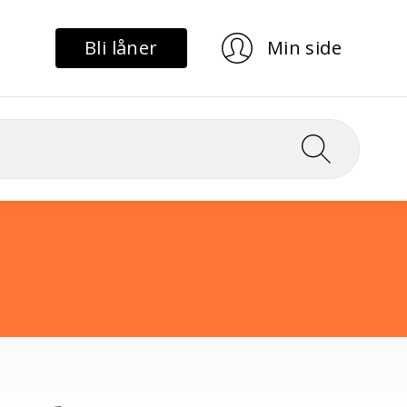
Bli låner
Min side