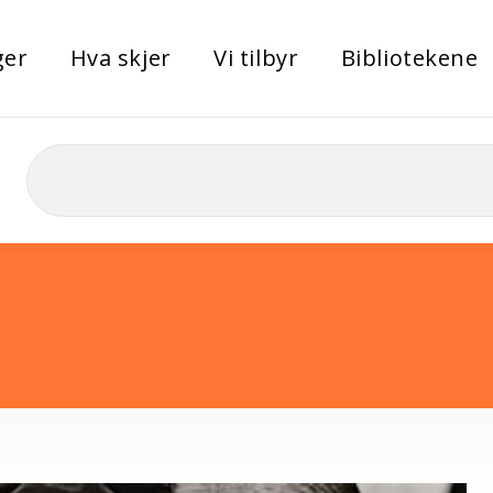
ger
Hva skjer
Vi tilbyr
Bibliotekene