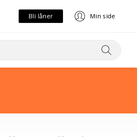
Bli låner
Min side