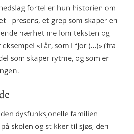
tnedslag forteller hun historien om
et i presens, et grep som skaper en
gende nærhet mellom teksten og
eksempel «I år, som i fjor (…)» (fra
ddel som skaper rytme, og som er
ingen.
lde
 den dysfunksjonelle familien
på skolen og stikker til sjøs, den