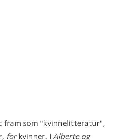
t fram som "kvinnelitteratur",
r,
for
kvinner. I
Alberte og