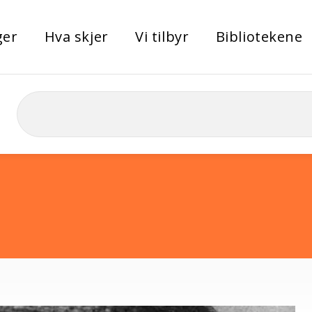
ger
Hva skjer
Vi tilbyr
Bibliotekene