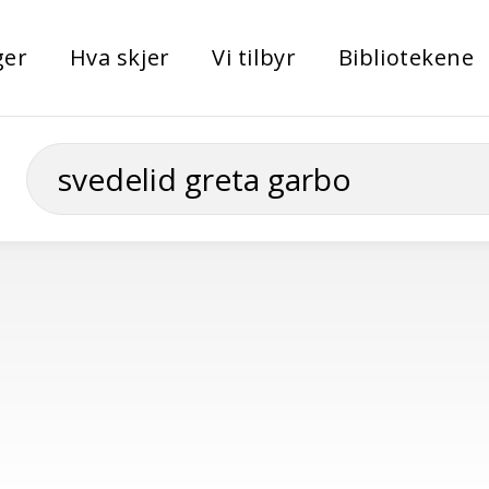
ger
Hva skjer
Vi tilbyr
Bibliotekene