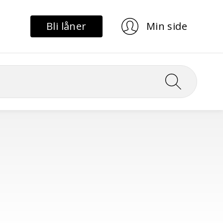
Bli låner
Min side