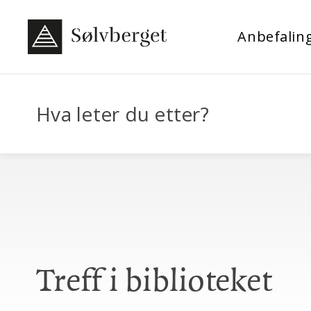
Anbefalin
Hva leter du etter?
Treff i biblioteket