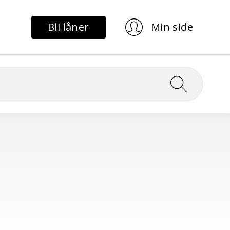
Bli låner
Min side