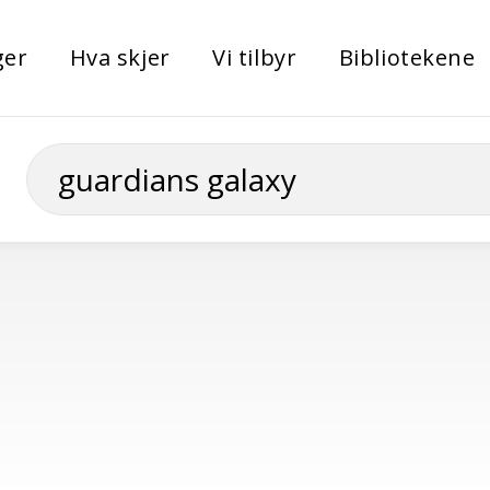
ger
Hva skjer
Vi tilbyr
Bibliotekene