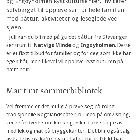
og Engøyholmen kystkultursenter, inviterer
Sølvberget til opplevelser for hele familien
med båttur, aktiviteter og leseglede ved
sjøen.
I juli kan du bli med på guidet båttur fra Stavanger
sentrum til
Natvigs Minde
og
Engøyholmen
. Dette
er et flott tilbud for familier og for deg som ikke har
egen båt, men likevel vil oppleve kystkulturen på
nært hold.
Maritimt sommerbibliotek
Vel fremme er det mulig å prøve seg på roing i
tradisjonelle Rogalandsbåter, bli med på omvisning,
lære håndverk som klinking, eller bare slappe av
med lek og mat på bryggekanten. Det blir også salg
av is, brus og kaffe, og mulighet for et friskt bad.