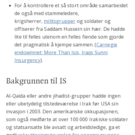
For å kontrollere et så stort område samarbeidet
de også med stammeledere,
krigsherrer,
militsgrupper
og soldater og
offiserer fra Saddam Hussein sin hær. De hadde
lite til felles utenom en felles fiende som gjorde
det pragmatisk å kjempe sammen. (
Carnegie
endowmnet: More Than Isis, Iraqs Sunni
Insurgency
).
Bakgrunnen til IS
Al-Qaida eller andre jihadist-grupper hadde ingen
eller ubetydelig tilstedeværelse i Irak før USA sin
invasjon i 2003. Den amerikanske okkupasjonen,
som også medførte at over 100 000 Irakiske soldater
og statsansatte ble avsatt og arbeidsledige, ga et
godt
rekrutteringsgrunnlag for opprørsgrupper