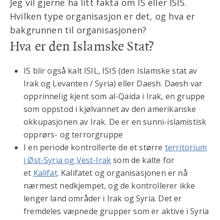
Jeg vil gjerne ha litt fakta om IS eller ISIS.
Hvilken type organisasjon er det, og hva er
bakgrunnen til organisasjonen?
Hva er den Islamske Stat?
IS blir også kalt ISIL, ISIS (den Islamske stat av
Irak og Levanten / Syria) eller
Daesh
. Daesh var
opprinnelig kjent som al-Qaida i Irak, en gruppe
som oppstod i kjølvannet av den amerikanske
okkupasjonen av Irak. De er en sunni-islamistisk
opprørs- og terrorgruppe
I en periode kontrollerte de et større
territorium
i Øst-Syria og Vest-Irak
som de kalte for
et
Kalifat
. Kalifatet og organisasjonen er nå
nærmest nedkjempet, og de kontrollerer ikke
lenger land områder i Irak og Syria. Det er
fremdeles væpnede grupper som er aktive i Syria