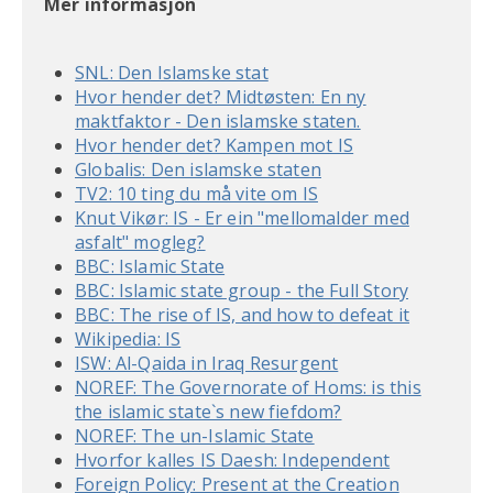
Mer informasjon
SNL: Den Islamske stat
Hvor hender det? Midtøsten: En ny
maktfaktor - Den islamske staten.
Hvor hender det? Kampen mot IS
Globalis: Den islamske staten
TV2: 10 ting du må vite om IS
Knut Vikør: IS - Er ein "mellomalder med
asfalt" mogleg?
BBC: Islamic State
BBC: Islamic state group - the Full Story
BBC: The rise of IS, and how to defeat it
Wikipedia: IS
ISW: Al-Qaida in Iraq Resurgent
NOREF: The Governorate of Homs: is this
the islamic state`s new fiefdom?
NOREF: The un-Islamic State
Hvorfor kalles IS Daesh: Independent
Foreign Policy: Present at the Creation