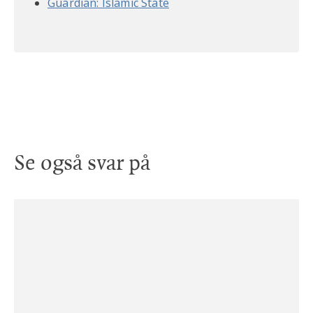
Guardian: Islamic State
Se også svar på
30. aug. 2022
Krigen i Syria?