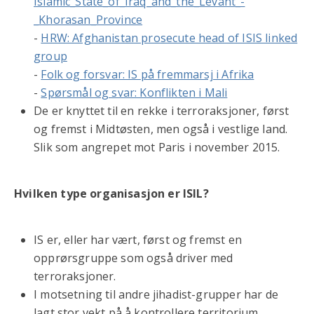
Islamic_State_of_Iraq_and_the_Levant_-
_Khorasan_Province
-
HRW: Afghanistan prosecute head of ISIS linked
group
-
Folk og forsvar: IS på fremmarsj i Afrika
-
Spørsmål og svar: Konflikten i Mali
De er knyttet til en rekke i terroraksjoner, først
og fremst i Midtøsten, men også i vestlige land.
Slik som angrepet mot Paris i november 2015.
Hvilken type organisasjon er ISIL?
IS er, eller har vært, først og fremst en
opprørsgruppe som også driver med
terroraksjoner.
I motsetning til andre jihadist-grupper har de
lagt stor vekt på å kontrollere territorium,