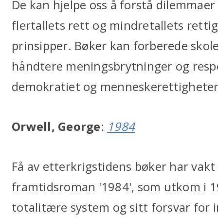
De kan hjelpe oss å forstå dilemmaer
flertallets rett og mindretallets ret
prinsipper. Bøker kan forberede skolee
håndtere meningsbrytninger og respe
demokratiet og menneskerettigheter
Orwell, George
:
1984
Få av etterkrigstidens bøker har vakt
framtidsroman '1984', som utkom i 19
totalitære system og sitt forsvar for i