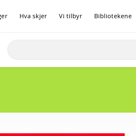
ger
Hva skjer
Vi tilbyr
Bibliotekene