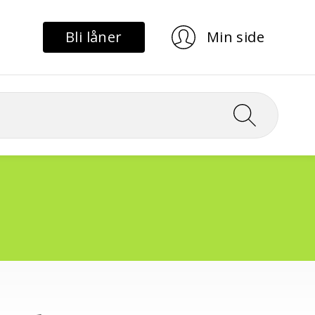
Bli låner
Min side