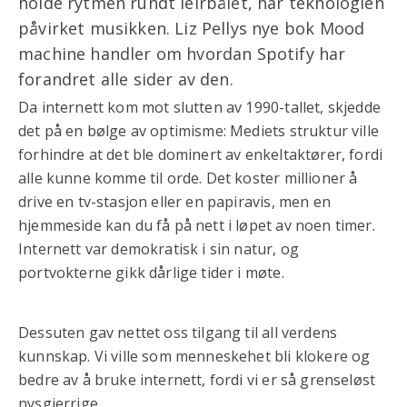
holde rytmen rundt leirbålet, har teknologien
påvirket musikken. Liz Pellys nye bok Mood
machine handler om hvordan Spotify har
forandret alle sider av den.
Da internett kom mot slutten av 1990-tallet, skjedde
det på en bølge av optimisme: Mediets struktur ville
forhindre at det ble dominert av enkeltaktører, fordi
alle kunne komme til orde. Det koster millioner å
drive en tv-stasjon eller en papiravis, men en
hjemmeside kan du få på nett i løpet av noen timer.
Internett var demokratisk i sin natur, og
portvokterne gikk dårlige tider i møte.
Dessuten gav nettet oss tilgang til all verdens
kunnskap. Vi ville som menneskehet bli klokere og
bedre av å bruke internett, fordi vi er så grenseløst
nysgjerrige.