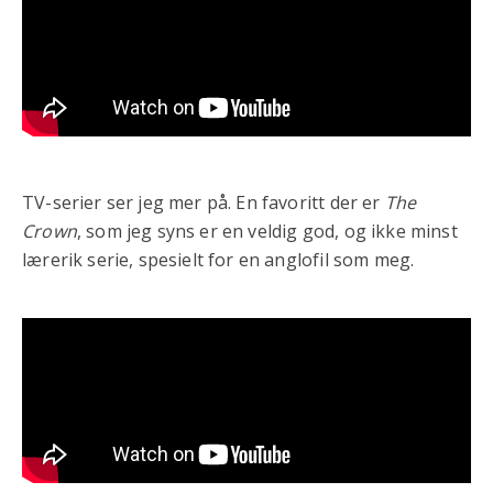
TV-serier ser jeg mer på. En favoritt der er
The
Crown
, som jeg syns er en veldig god, og ikke minst
lærerik serie, spesielt for en anglofil som meg.