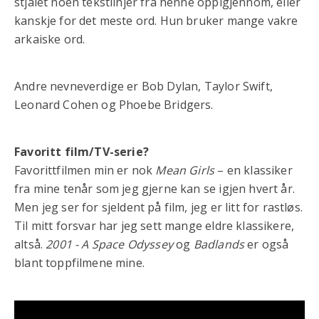
stjålet noen tekstlinjer fra henne oppigjennom, eller
kanskje for det meste ord. Hun bruker mange vakre
arkaiske ord.
Andre nevneverdige er Bob Dylan, Taylor Swift,
Leonard Cohen og Phoebe Bridgers.
Favoritt film/TV-serie?
Favorittfilmen min er nok
Mean Girls
– en klassiker
fra mine tenår som jeg gjerne kan se igjen hvert år.
Men jeg ser for sjeldent på film, jeg er litt for rastløs.
Til mitt forsvar har jeg sett mange eldre klassikere,
altså.
2001 - A Space Odyssey
og
Badlands
er også
blant toppfilmene mine.