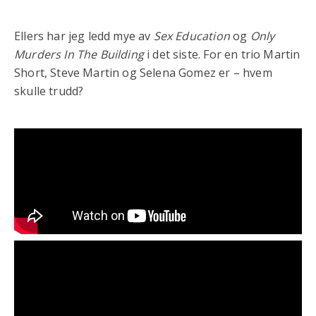
Ellers har jeg ledd mye av
Sex Education
og
Only
Murders In The Building
i det siste. For en trio Martin
Short, Steve Martin og Selena Gomez er – hvem
skulle trudd?