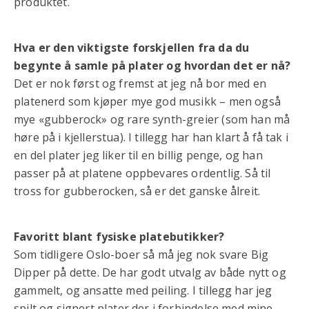
produktet.
Hva er den viktigste forskjellen fra da du
begynte å samle på plater og hvordan det er nå?
Det er nok først og fremst at jeg nå bor med en
platenerd som kjøper mye god musikk – men også
mye «gubberock» og rare synth-greier (som han må
høre på i kjellerstua). I tillegg har han klart å få tak i
en del plater jeg liker til en billig penge, og han
passer på at platene oppbevares ordentlig. Så til
tross for gubberocken, så er det ganske ålreit.
Favoritt blant fysiske platebutikker?
Som tidligere Oslo-boer så må jeg nok svare Big
Dipper på dette. De har godt utvalg av både nytt og
gammelt, og ansatte med peiling. I tillegg har jeg
spilt og signert plater der i forbindelse med mine