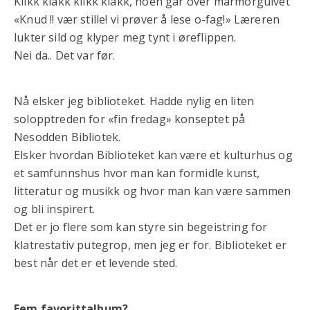
Klikk klakk klikk klakk, noen går over marmorgulvet
«Knud !! vær stille! vi prøver å lese o-fag!» Læreren
lukter sild og klyper meg tynt i øreflippen.
Nei da.. Det var før.
Nå elsker jeg biblioteket. Hadde nylig en liten
solopptreden for «fin fredag» konseptet på
Nesodden Bibliotek.
Elsker hvordan Biblioteket kan være et kulturhus og
et samfunnshus hvor man kan formidle kunst,
litteratur og musikk og hvor man kan være sammen
og bli inspirert.
Det er jo flere som kan styre sin begeistring for
klatrestativ putegrop, men jeg er for. Biblioteket er
best når det er et levende sted.
Fem favorittalbum?