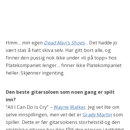
Hmm… min egen
Dead Man’s Shoes
… Det hadde jo
vært stas å hatt skiva selv. Har gitt bort alle, og
finner den pussig nok ikke under «ti på topp» hos
Platekompaniet lenger… finner ikke Platekompaniet
heller. Skjønner ingenting.
Den beste gitarsoloen som noen gang er spilt
inn?
“All I Can Do Is Cry” –
Wayne Walker
. Jeg vet lite om
selve innspillingen, men vet det er
Grady Martin
som
spiller. Dette er før gitarsoloens storhetstid og den
elektriske gitaren har ikke fått den plassen i lydbildet