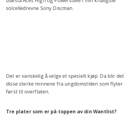
blæsta Aces High og Powerslave i min knallgule
solcelledrevne Sony Discman.
Det er vanskelig å velge et spesielt kjøp. Da blir det
disse sterke minnene fra ungdomstiden som flyter
først til overflaten.
Tre plater som er på toppen av din Wantlist?