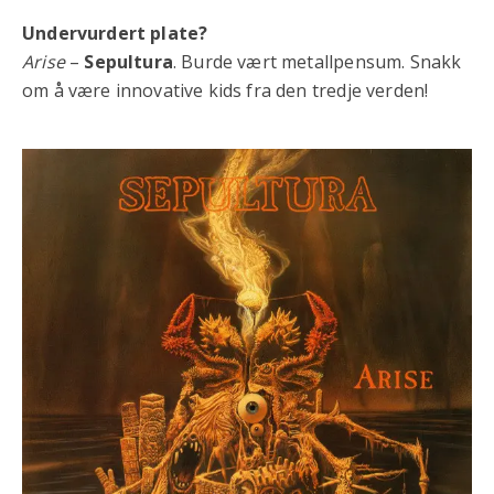
Undervurdert plate?
Arise
–
Sepultura
. Burde vært metallpensum. Snakk
om å være innovative kids fra den tredje verden!