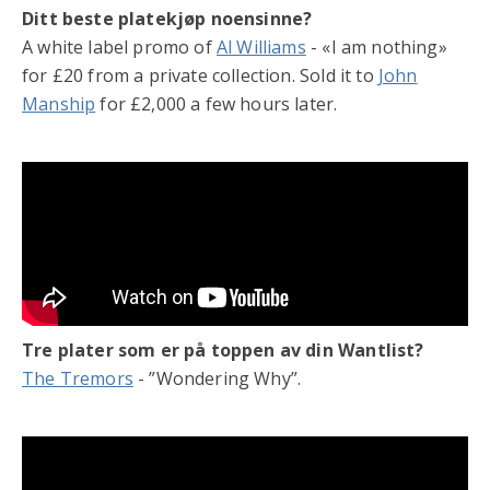
Ditt beste platekjøp noensinne?
A white label promo of
Al Williams
- «I am nothing»
for £20 from a private collection. Sold it to
John
Manship
for £2,000 a few hours later.
Tre plater som er på toppen av din Wantlist?
The Tremors
- ”Wondering Why”.