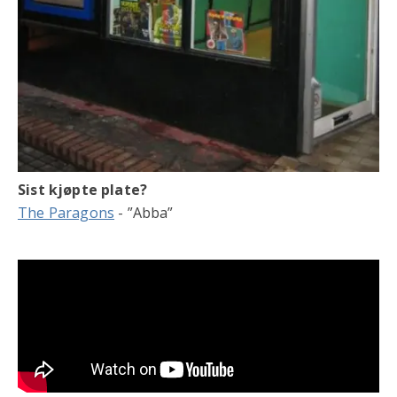
Sist kjøpte plate?
The Paragons
- ”Abba”