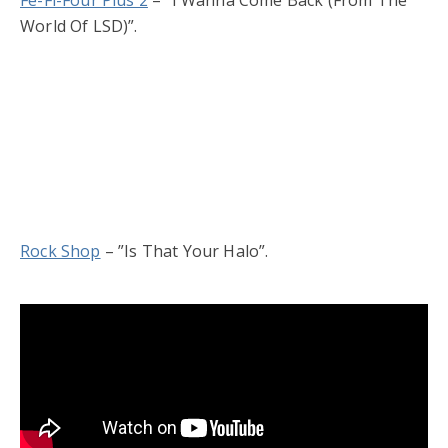
Fe-Fi-Four Plus 2
– ”I Wanna Come Back (From The
World Of LSD)”.
Rock Shop
– ”Is That Your Halo”.