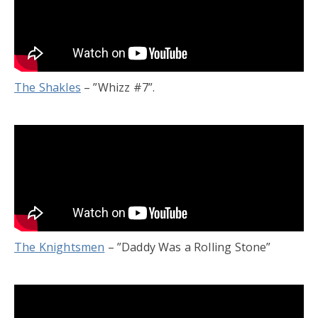
The Shakles
– ”Whizz #7”.
The Knightsmen
– ”Daddy Was a Rolling Stone”