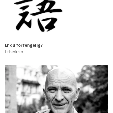
Er du forfengelig?
I think so