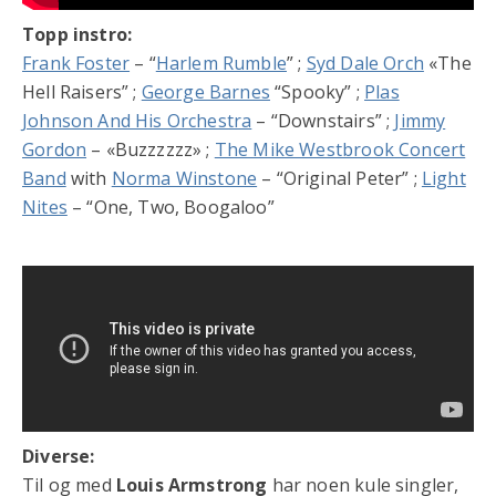
Topp instro:
Frank Foster
– “
Harlem Rumble
” ;
Syd Dale Orch
«The
Hell Raisers” ;
George Barnes
“Spooky” ;
Plas
Johnson And His Orchestra
– “Downstairs” ;
Jimmy
Gordon
– «Buzzzzzz» ;
The Mike Westbrook Concert
Band
with
Norma Winstone
– “Original Peter” ;
Light
Nites
– “One, Two, Boogaloo”
Diverse:
Til og med
Louis Armstrong
har noen kule singler,