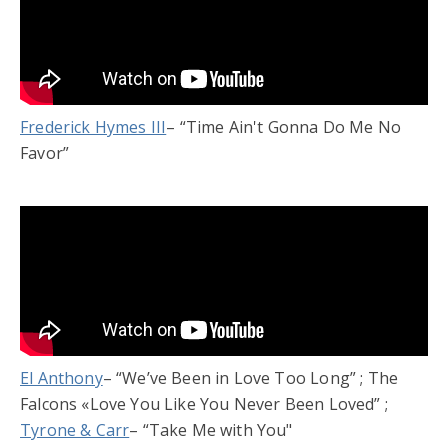
Frederick Hymes III
– “Time Ain't Gonna Do Me No
Favor”
El Anthony
– “We’ve Been in Love Too Long” ; The
Falcons «Love You Like You Never Been Loved” ;
Tyrone & Carr
– “Take Me with You"