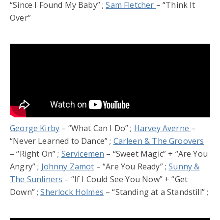
“Since I Found My Baby” ;
Sam Fletcher
– “Think It
Over”
George Kirby
– “What Can I Do” ;
Harvey Averne
–
“Never Learned to Dance” ;
Carleen & The Groovers
– “Right On” ;
Servicemen
– “Sweet Magic” + “Are You
Angry” ;
Johnny Zamot
– “Are You Ready” ;
Sunny &
The Sunliners
– “If I Could See You Now” + “Get
Down” ;
Sherlock Holmes
– “Standing at a Standstill” ;