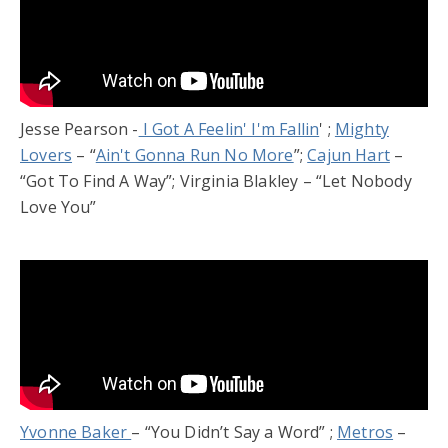
Jesse Pearson -
I Got A Feelin' I'm Fallin
' ;
Mighty
Lovers
– “
Ain't Gonna Run No More
”;
Cajun Hart
–
“Got To Find A Way”; Virginia Blakley – “Let Nobody
Love You”
Yvonne Baker
– “You Didn’t Say a Word” ;
Metros
–