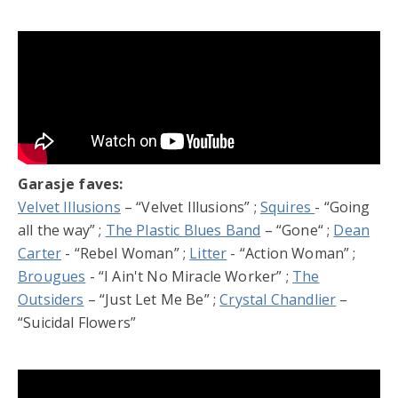
Garasje faves:
Velvet Illusions
– “Velvet Illusions” ;
Squires
- “Going
all the way” ;
The Plastic Blues Band
– “Gone“ ;
Dean
Carter
- “Rebel Woman” ;
Litter
- “Action Woman” ;
Brougues
- “I Ain't No Miracle Worker” ;
The
Outsiders
– “Just Let Me Be” ;
Crystal Chandlier
–
“Suicidal Flowers”