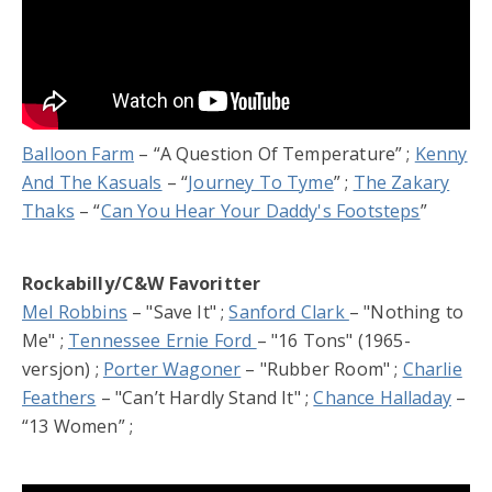
Balloon Farm
– “A Question Of Temperature” ;
Kenny
And The Kasuals
– “
Journey To Tyme
” ;
The Zakary
Thaks
– “
Can You Hear Your Daddy's Footsteps
”
Rockabilly/C&W Favoritter
Mel Robbins
– "Save It" ;
Sanford Clark
– "Nothing to
Me" ;
Tennessee Ernie Ford
– "16 Tons" (1965-
versjon) ;
Porter Wagoner
– "Rubber Room" ;
Charlie
Feathers
– "Can’t Hardly Stand It" ;
Chance Halladay
–
“13 Women” ;