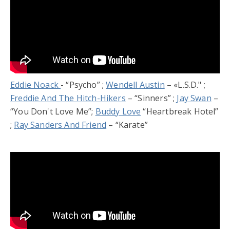
Eddie Noack
- “Psycho” ;
Wendell Austin
– «L.S.D." ;
Freddie And The Hitch-Hikers
– “Sinners” ;
Jay Swan
–
“You Don't Love Me”;
Buddy Love
“Heartbreak Hotel”
;
Ray Sanders And Friend
– “Karate”