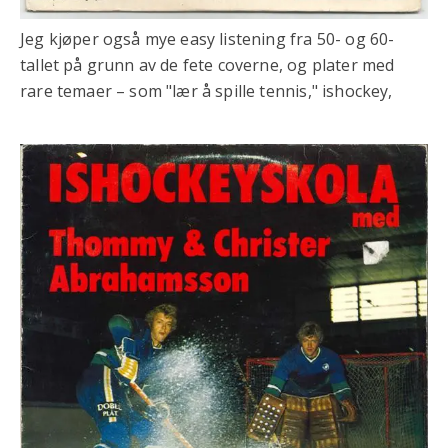
Jeg kjøper også mye easy listening fra 50- og 60-
tallet på grunn av de fete coverne, og plater med
rare temaer – som "lær å spille tennis," ishockey,