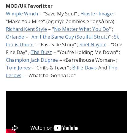
MOD/UK Favoritter
Wimple Winch
– "Save My Soul" ;
Hipster Image
–
"Make You Mine" (og mye Zombies er også bra) ;
Richard Kent Style
– "
No Matter What You Do
" ;
Orlando
– "
Am I the Same Guy (Soulful Strutt)
" ;
St.
Louis Union
– "East Side Story" ;
Shel Naylor
– "One
Fine Day" ;
The Buzz
– "You're Holding Me Down" ;
Champion Jack Dupree
– «Barrelhouse Woman» ;
Tom Jones
- “Chills & Fever” ;
Billie Davis
And
The
Leroys
– "Whatcha' Gonna Do"