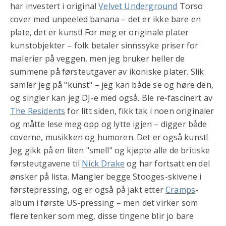
har investert i original
Velvet Underground
Torso
cover med unpeeled banana – det er ikke bare en
plate, det er kunst! For meg er originale plater
kunstobjekter – folk betaler sinnssyke priser for
malerier på veggen, men jeg bruker heller de
summene på førsteutgaver av ikoniske plater. Slik
samler jeg på "kunst" – jeg kan både se og høre den,
og singler kan jeg DJ-e med også. Ble re-fascinert av
The Residents
for litt siden, fikk tak i noen originaler
og måtte lese meg opp og lytte igjen – digger både
coverne, musikken og humoren. Det er også kunst!
Jeg gikk på en liten "smell" og kjøpte alle de britiske
førsteutgavene til
Nick Drake
og har fortsatt en del
ønsker på lista. Mangler begge Stooges-skivene i
førstepressing, og er også på jakt etter
Cramps
-
album i første US-pressing – men det virker som
flere tenker som meg, disse tingene blir jo bare