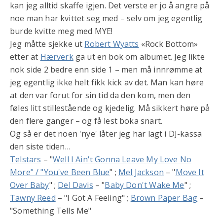
kan jeg alltid skaffe igjen. Det verste er jo å angre på
noe man har kvittet seg med – selv om jeg egentlig
burde kvitte meg med MYE!
Jeg måtte sjekke ut
Robert Wyatts
«Rock Bottom»
etter at
Hærverk
ga ut en bok om albumet. Jeg likte
nok side 2 bedre enn side 1 – men må innrømme at
jeg egentlig ikke helt fikk kick av det. Man kan høre
at den var forut for sin tid da den kom, men den
føles litt stillestående og kjedelig. Må sikkert høre på
den flere ganger – og få lest boka snart.
Og så er det noen 'nye' låter jeg har lagt i DJ-kassa
den siste tiden…
Telstars
– "
Well I Ain't Gonna Leave My Love No
More" / "You've Been Blue
" ;
Mel Jackson
– "
Move It
Over Baby
" ;
Del Davis
– "
Baby Don't Wake Me
" ;
Tawny Reed
– "I Got A Feeling" ;
Brown Paper Bag
–
"Something Tells Me"