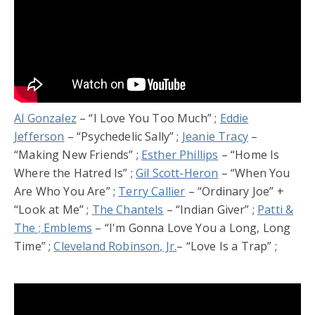
Al Gonzalez
– “I Love You Too Much” ;
Eddie
Jefferson
– “Psychedelic Sally” ;
Jeanie Tracy
–
“Making New Friends” ;
Esther Phillips
– “Home Is
Where the Hatred Is” ;
Gil Scott-Heron
– “When You
Are Who You Are” ;
Terry Callier
– “Ordinary Joe” +
“Look at Me” ;
The Chantels
– “Indian Giver” ;
Patti &
The ; Emblems
– “I'm Gonna Love You a Long, Long
Time” ;
Cleveland Robinson, Jr.
– “Love Is a Trap” ;