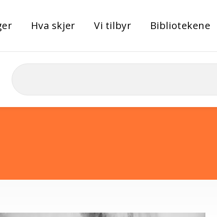
ger
Hva skjer
Vi tilbyr
Bibliotekene