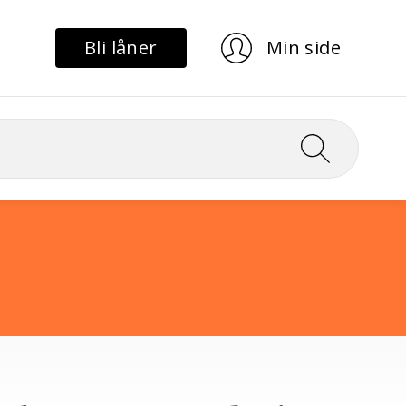
Bli låner
Min side