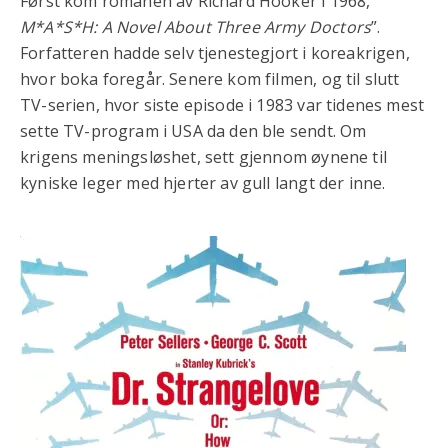
Først kom romanen av Richard Hooker i 1968,
M*A*S*H: A Novel About Three Army Doctors
”.
Forfatteren hadde selv tjenestegjort i koreakrigen,
hvor boka foregår. Senere kom filmen, og til slutt
TV-serien, hvor siste episode i 1983 var tidenes mest
sette TV-program i USA da den ble sendt. Om
krigens meningsløshet, sett gjennom øynene til
kyniske leger med hjerter av gull langt der inne.