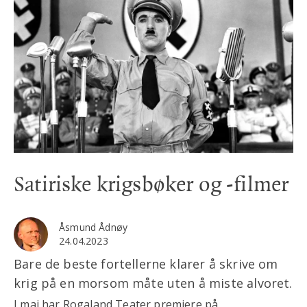
Satiriske krigsbøker og -filmer
Åsmund Ådnøy
24.04.2023
Bare de beste fortellerne klarer å skrive om
krig på en morsom måte uten å miste alvoret.
I mai har Rogaland Teater premiere på