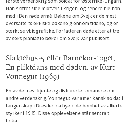
første verdenskrig som soldat for Østerrike-Ungarn.
Han skiftet side midtveis i krigen, og senere ble han
med i Den røde armé. Bøkene om Svejk er de mest
oversatte tsjekkiske bøkene gjennom tidene, og er
sterkt selvbiografiske. Forfatteren døde etter at tre
av seks planlagte bøker om Svejk var publisert.
Slaktehus-5 eller Barnekorstoget.
En pliktdans med døden.
av Kurt
Vonnegut (1969)
En av de mest kjente og diskuterte romanene om
andre verdenskrig. Vonnegut var amerikansk soldat i
fangenskap i Dresden da byen ble bombet av allierte
styrker i 1945. Disse opplevelsene står sentralt i
boka.