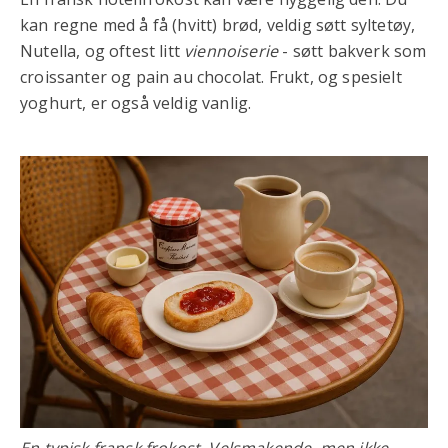
kan regne med å få (hvitt) brød, veldig søtt syltetøy,
Nutella, og oftest litt
viennoiserie
- søtt bakverk som
croissanter og pain au chocolat. Frukt, og spesielt
yoghurt, er også veldig vanlig.
En typisk fransk frokost. Velsmakende, men ikke