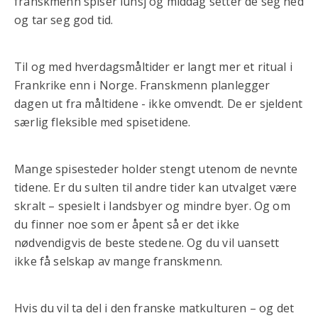
franskmenn spiser lunsj og middag setter de seg ned
og tar seg god tid.
Til og med hverdagsmåltider er langt mer et ritual i
Frankrike enn i Norge. Franskmenn planlegger
dagen ut fra måltidene - ikke omvendt. De er sjeldent
særlig fleksible med spisetidene.
Mange spisesteder holder stengt utenom de nevnte
tidene. Er du sulten til andre tider kan utvalget være
skralt – spesielt i landsbyer og mindre byer. Og om
du finner noe som er åpent så er det ikke
nødvendigvis de beste stedene. Og du vil uansett
ikke få selskap av mange franskmenn.
Hvis du vil ta del i den franske matkulturen – og det