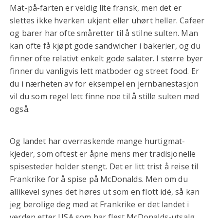
Mat-på-farten er veldig lite fransk, men det er
slettes ikke hverken ukjent eller uhørt heller. Cafeer
og barer har ofte småretter til å stilne sulten. Man
kan ofte få kjøpt gode sandwicher i bakerier, og du
finner ofte relativt enkelt gode salater. I større byer
finner du vanligvis lett matboder og street food. Er
du i nærheten av for eksempel en jernbanestasjon
vil du som regel lett finne noe til å stille sulten med
også.
Og landet har overraskende mange hurtigmat-
kjeder, som oftest er åpne mens mer tradisjonelle
spisesteder holder stengt. Det er litt trist å reise til
Frankrike for å spise på McDonalds. Men om du
allikevel synes det høres ut som en flott idé, så kan
jeg berolige deg med at Frankrike er det landet i
verden etter USA som har flest McDonalds-utsalg