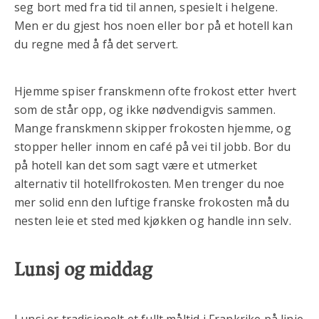
seg bort med fra tid til annen, spesielt i helgene.
Men er du gjest hos noen eller bor på et hotell kan
du regne med å få det servert.
Hjemme spiser franskmenn ofte frokost etter hvert
som de står opp, og ikke nødvendigvis sammen.
Mange franskmenn skipper frokosten hjemme, og
stopper heller innom en café på vei til jobb. Bor du
på hotell kan det som sagt være et utmerket
alternativ til hotellfrokosten. Men trenger du noe
mer solid enn den luftige franske frokosten må du
nesten leie et sted med kjøkken og handle inn selv.
Lunsj og middag
Lunsj er tradisjonelt et fullt måltid i Frankrike på linje