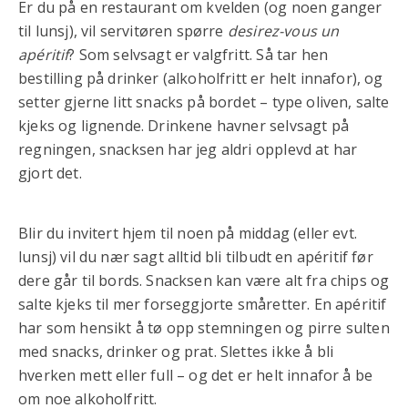
Er du på en restaurant om kvelden (og noen ganger
til lunsj), vil servitøren spørre
desirez-vous un
apéritif
? Som selvsagt er valgfritt. Så tar hen
bestilling på drinker (alkoholfritt er helt innafor), og
setter gjerne litt snacks på bordet – type oliven, salte
kjeks og lignende. Drinkene havner selvsagt på
regningen, snacksen har jeg aldri opplevd at har
gjort det.
Blir du invitert hjem til noen på middag (eller evt.
lunsj) vil du nær sagt alltid bli tilbudt en apéritif før
dere går til bords. Snacksen kan være alt fra chips og
salte kjeks til mer forseggjorte småretter. En apéritif
har som hensikt å tø opp stemningen og pirre sulten
med snacks, drinker og prat. Slettes ikke å bli
hverken mett eller full – og det er helt innafor å be
om noe alkoholfritt.