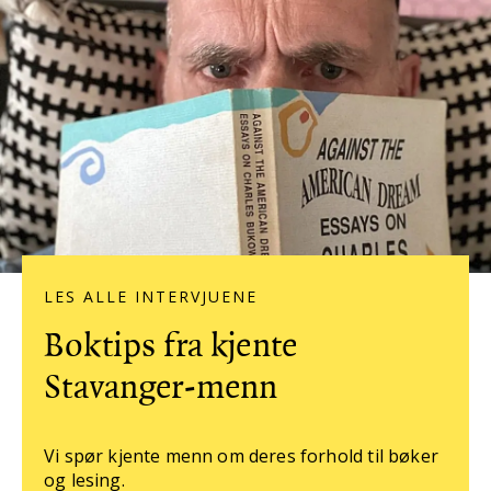
LES ALLE INTERVJUENE
Boktips fra kjente
Stavanger-menn
Vi spør kjente menn om deres forhold til bøker
og lesing.