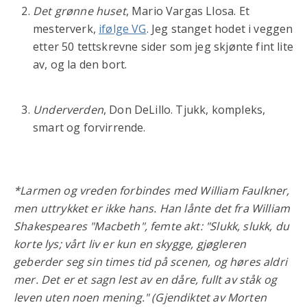
Det grønne huset
, Mario Vargas Llosa. Et
mesterverk,
ifølge VG
. Jeg stanget hodet i veggen
etter 50 tettskrevne sider som jeg skjønte fint lite
av, og la den bort.
Underverden
, Don DeLillo. Tjukk, kompleks,
smart og forvirrende.
*Larmen og vreden forbindes med William Faulkner,
men uttrykket er ikke hans. Han lånte det fra William
Shakespeares "Macbeth", femte akt: "Slukk, slukk, du
korte lys; vårt liv er kun en skygge, gjøgleren
geberder seg sin times tid på scenen, og høres aldri
mer. Det er et sagn lest av en dåre, fullt av ståk og
leven uten noen mening." (Gjendiktet av Morten