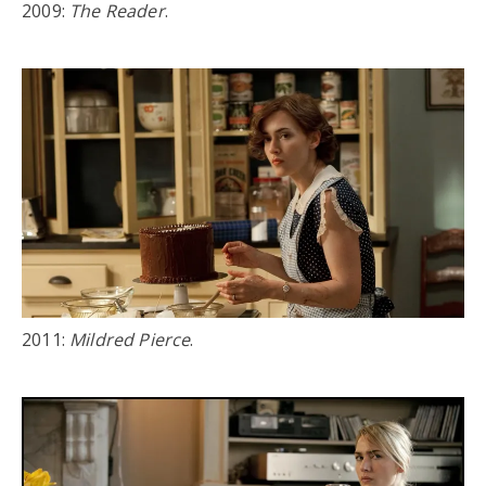
2009:
The Reader
.
2011:
Mildred Pierce
.