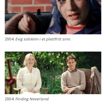
2004:
Evig solskinn i et plettfritt sinn
.
2004:
Finding Neverland
.