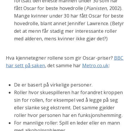
fortsatt den eneste mannen under 30 som har
fått Oscar for beste hovedrolle (
Pianisten
, 2002).
Mange kvinner under 30 har fått Oscar for beste
hovedrolle, blant annet Jennifer Lawrence. (Betyr
det at menn får stadig mer interessante roller
med alderen, mens kvinner ikke gjør det?)
Hva kjennetegner rollene som gir Oscar-priser?
BBC
har sett på saken
, det samme har
Metro.co.uk
:
De er basert på virkelige personer.
Roller hvor skuespilleren har forandret kroppen
sin for rollen, for eksempel ved å legge på seg
eller slanke seg ekstremt. Det samme gjelder
roller hvor personen har en funksjonshemming.
For mannlige roller: Spill en leder eller en mann
med alkoholproblemer.