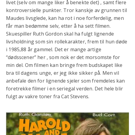
livet (selv om mange liker å benekte det) , samt flere
kontroversielle punkter. Tror kanskje av grunnen til
Maudes livsglede, kan ha rot i noe forferdelig, men
får man bedømme selv, etter å ha sett filmen.
Skuespiller Ruth Gordon skal ha fulgt lignende
livsholdning som sin rollekarakter, frem til hun døde
i 1985,88 år gammel. Det er mange artige
“dødsscener” her , som nok er det morsomste for
min del. Om filmen kan bringe frem budskapet like
bra til dagens unge, er jeg ikke sikker på. Men vil
anbefale den for lignende sjeler som fremdeles kan
foretrekke filmer i en seriegal verden. Det hele blir
fulgt av vakre toner fra Cat Stevens.