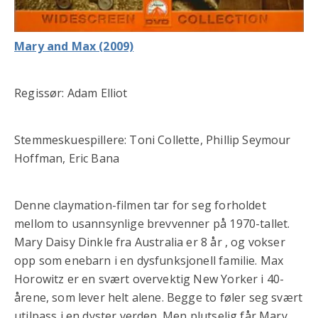
Mary and Max (2009)
Regissør: Adam Elliot
Stemmeskuespillere: Toni Collette, Phillip Seymour
Hoffman, Eric Bana
Denne claymation-filmen tar for seg forholdet
mellom to usannsynlige brevvenner på 1970-tallet.
Mary Daisy Dinkle fra Australia er 8 år , og vokser
opp som enebarn i en dysfunksjonell familie. Max
Horowitz er en svært overvektig New Yorker i 40-
årene, som lever helt alene. Begge to føler seg svært
utilpass i en dyster verden. Men plutselig får Mary