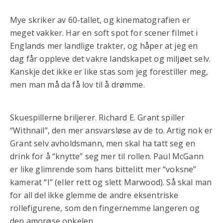
Mye skriker av 60-tallet, og kinematografien er
meget vakker. Har en soft spot for scener filmet i
Englands mer landlige trakter, og håper at jeg en
dag får oppleve det vakre landskapet og miljøet selv.
Kanskje det ikke er like stas som jeg forestiller meg,
men man må da få lov til å drømme.
Skuespillerne briljerer. Richard E. Grant spiller
“Withnail”, den mer ansvarsløse av de to. Artig nok er
Grant selv avholdsmann, men skal ha tatt seg en
drink for å “knytte” seg mer til rollen. Paul McGann
er like glimrende som hans bittelitt mer “voksne”
kamerat “I” (eller rett og slett Marwood). Så skal man
for all del ikke glemme de andre eksentriske
rollefigurene, som den fingernemme langeren og
den amorøse onkelen.