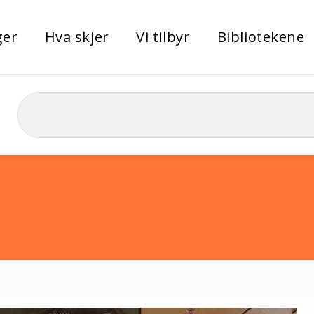
ger
Hva skjer
Vi tilbyr
Bibliotekene