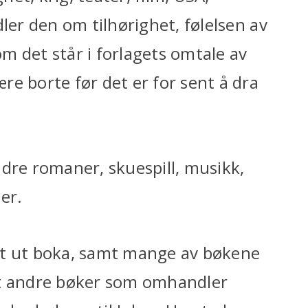
ler den om tilhørighet, følelsen av
som det står i forlagets omtale av
e borte før det er for sent å dra
ndre romaner, skuespill, musikk,
er.
tilt ut boka, samt mange av bøkene
mt andre bøker som omhandler