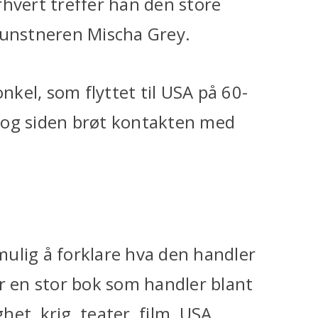
rhvert treffer han den store
kunstneren Mischa Grey.
onkel, som flyttet til USA på 60-
en og siden brøt kontakten med
ulig å forklare hva den handler
er en stor bok som handler blant
et, krig, teater, film, USA,