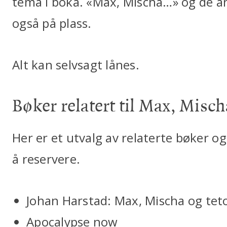
tema i boka. «Max, Mischa…» og de an
også på plass.
Alt kan selvsagt lånes.
Bøker relatert til Max, Misc
Her er et utvalg av relaterte bøker og
å reservere.
Johan Harstad: Max, Mischa og tet
Apocalypse now