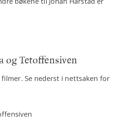
dre bøkene til Johan Harstad er
ha og Tetoffensiven
 filmer. Se nederst i nettsaken for
offensiven