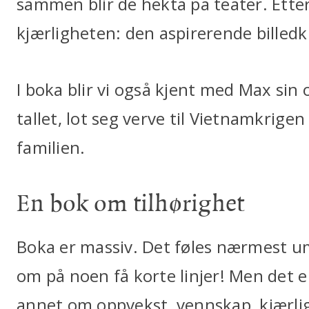
sammen blir de hekta på teater. Ette
kjærligheten: den aspirerende billed
I boka blir vi også kjent med Max sin 
tallet, lot seg verve til Vietnamkrig
familien.
En bok om tilhørighet
Boka er massiv. Det føles nærmest um
om på noen få korte linjer! Men det 
annet om oppvekst, vennskap, kjærligh