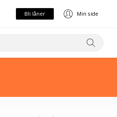
Bli låner
Min side