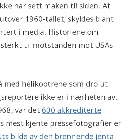
ke har sett maken til siden. At
tover 1960-tallet, skyldes blant
tert i media. Historiene om
 sterkt til motstanden mot USAs
 på med helikoptrene som dro ut i
sreportere ikke er i nærheten av.
1968, var det
600 akkrediterte
ids mest kjente pressefotografier er
Uts bilde av den brennende jenta