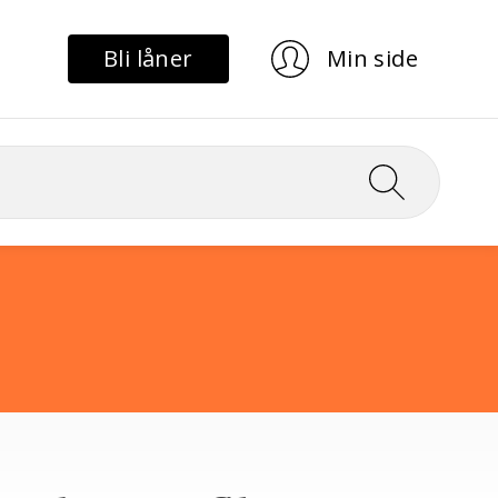
Bli låner
Min side