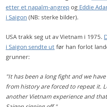
etter et napalm-angrep
og
Eddie Adam
i Saigon
(NB: sterke bilder).
USA trakk seg ut av Vietnam i 1975.
D
i Saigon sendte ut
før han forlot lan
grunner:
"It has been a long fight and we have lo
from history are forced to repeat it. 
another Vietnam experience and that
Saigon signing off."