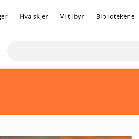
ger
Hva skjer
Vi tilbyr
Bibliotekene