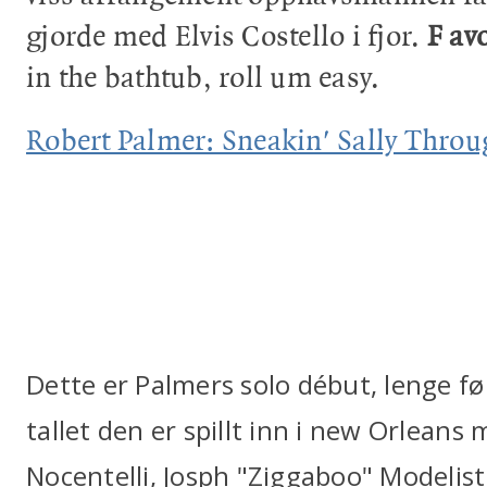
gjorde med Elvis Costello i fjor.
F
avo
in the bathtub, roll um easy.
Robert Palmer: Sneakin' Sally Throug
Dette er Palmers solo début, lenge før
tallet den er spillt inn i new Orleans 
Nocentelli, Josph "Ziggaboo" Modelis