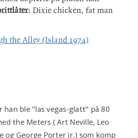
rittlåter
: Dixie chicken, fat man
h the Alley (Island 1974)
 han ble "las vegas-glatt" på 80
med the Meters ( Art Neville, Leo
te og George Porter jr.) som komp