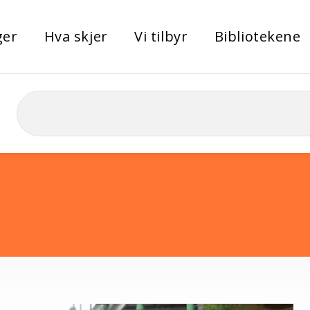
ger
Hva skjer
Vi tilbyr
Bibliotekene