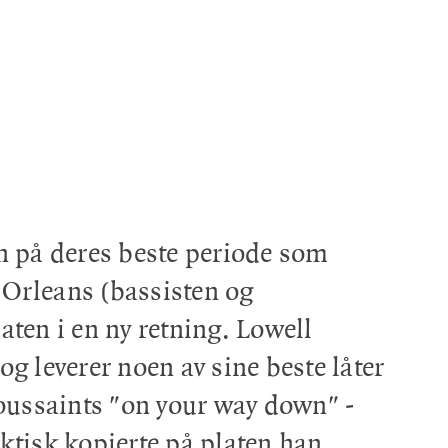
en på deres beste periode som
rleans (bassisten og
aten i en ny retning. Lowell
og leverer noen av sine beste låter
Toussaints "on your way down" -
tisk kopierte på platen han