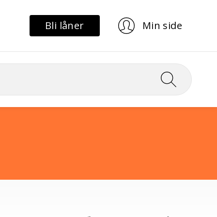
Bli låner
Min side