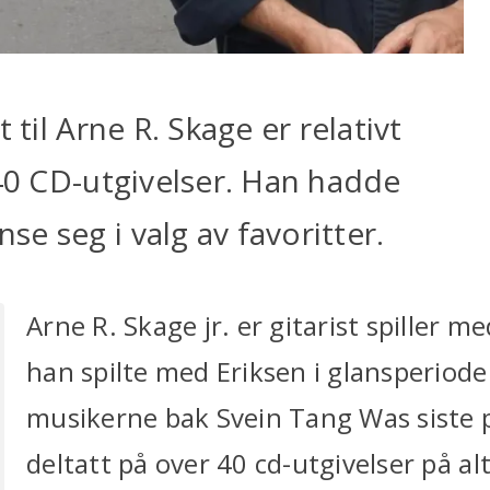
 til Arne R. Skage er relativt
 40 CD-utgivelser. Han hadde
e seg i valg av favoritter.
Arne R. Skage jr. er gitarist spiller m
han spilte med Eriksen i glansperioden
musikerne bak Svein Tang Was siste p
deltatt på over 40 cd-utgivelser på a