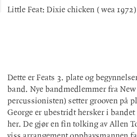
Little Feat: Dixie chicken ( wea 1972)
Dette er Feats 3. plate og begynnels
band. Nye bandmedlemmer fra New O
percussionisten) setter grooven på pl
George er ubestridt hersker i bandet 
her. De gjør en fin tolking av Allen 
viss arrangement opphavsmannen fak