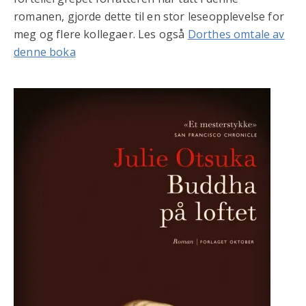
romanen, gjorde dette til en stor leseopplevelse for
meg og flere kollegaer. Les også
Dorthes omtale av
denne boka