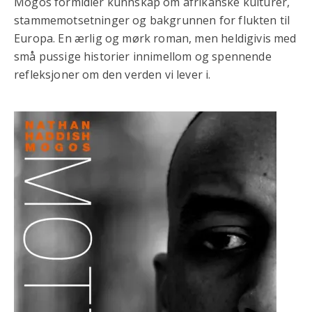
Mogos formidler kunnskap om afrikanske kulturer,
stammemotsetninger og bakgrunnen for flukten til
Europa. En ærlig og mørk roman, men heldigivis med
små pussige historier innimellom og spennende
refleksjoner om den verden vi lever i.