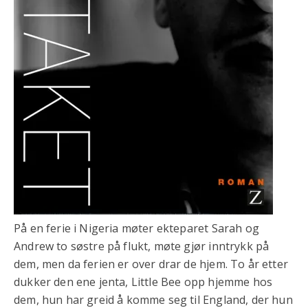
På en ferie i Nigeria møter ekteparet Sarah og
Andrew to søstre på flukt, møte gjør inntrykk på
dem, men da ferien er over drar de hjem. To år etter
dukker den ene jenta, Little Bee opp hjemme hos
dem, hun har greid å komme seg til England, der hun