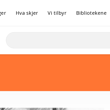
ger
Hva skjer
Vi tilbyr
Bibliotekene