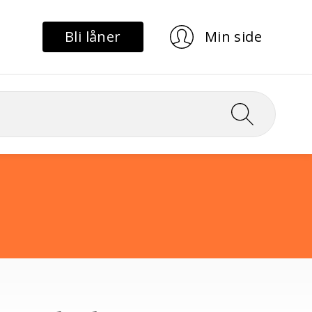
Bli låner
Min side