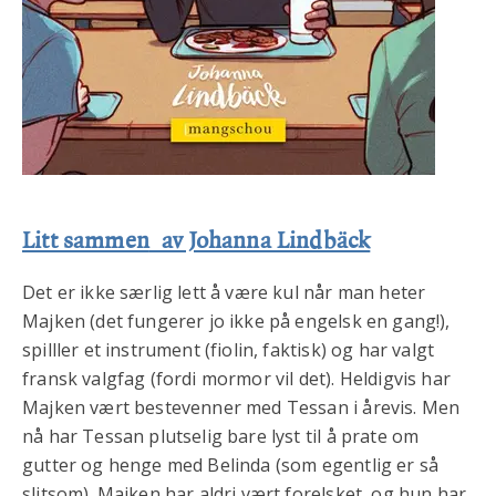
Litt sammen
av Johanna Lindbäck
Det er ikke særlig lett å være kul når man heter
Majken (det fungerer jo ikke på engelsk en gang!),
spilller et instrument (fiolin, faktisk) og har valgt
fransk valgfag (fordi mormor vil det). Heldigvis har
Majken vært bestevenner med Tessan i årevis. Men
nå har Tessan plutselig bare lyst til å prate om
gutter og henge med Belinda (som egentlig er så
slitsom). Majken har aldri vært forelsket, og hun har