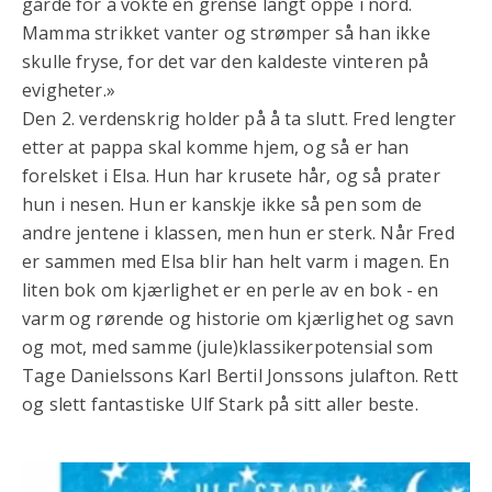
gårde for å vokte en grense langt oppe i nord.
Mamma strikket vanter og strømper så han ikke
skulle fryse, for det var den kaldeste vinteren på
evigheter.»
Den 2. verdenskrig holder på å ta slutt. Fred lengter
etter at pappa skal komme hjem, og så er han
forelsket i Elsa. Hun har krusete hår, og så prater
hun i nesen. Hun er kanskje ikke så pen som de
andre jentene i klassen, men hun er sterk. Når Fred
er sammen med Elsa blir han helt varm i magen. En
liten bok om kjærlighet er en perle av en bok - en
varm og rørende og historie om kjærlighet og savn
og mot, med samme (jule)klassikerpotensial som
Tage Danielssons Karl Bertil Jonssons julafton. Rett
og slett fantastiske Ulf Stark på sitt aller beste.