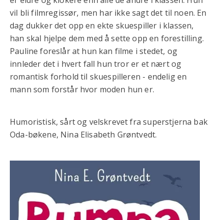
er eldre og klokere enn alle de andre i klassen. Hun
vil bli filmregissør, men har ikke sagt det til noen. En
dag dukker det opp en ekte skuespiller i klassen,
han skal hjelpe dem med å sette opp en forestilling.
Pauline foreslår at hun kan filme i stedet, og
innleder det i hvert fall hun tror er et nært og
romantisk forhold til skuespilleren - endelig en
mann som forstår hvor moden hun er.
Humoristisk, sårt og velskrevet fra superstjerna bak
Oda-bøkene, Nina Elisabeth Grøntvedt.