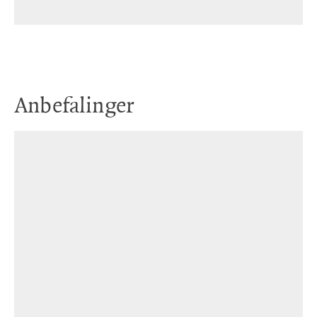
Anbefalinger
9. feb. 2017
Bøker fra Bergen e' nokke for seg