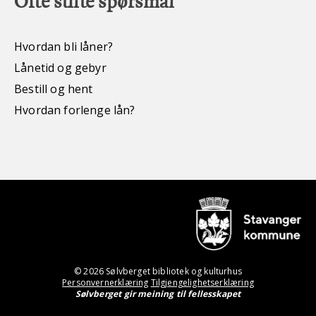
Ofte stilte spørsmål
Hvordan bli låner?
Lånetid og gebyr
Bestill og hent
Hvordan forlenge lån?
© 2026 Sølvberget bibliotek og kulturhus
Personvernerklæring
Tilgjengelighetserklæring
Sølvberget gir meining til fellesskapet