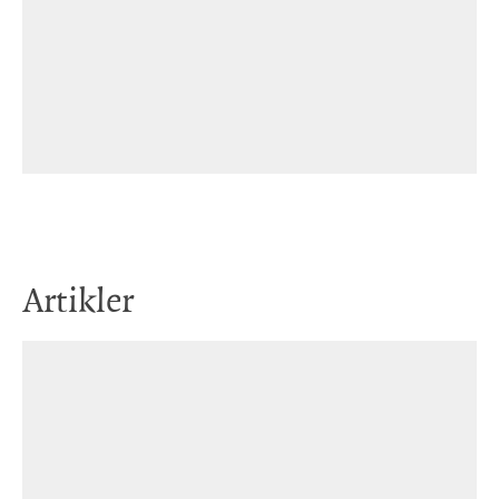
Artikler
7. mar. 2024
Nemn tre sortar pizza du kan kjøpa på
Finnøy pizza?