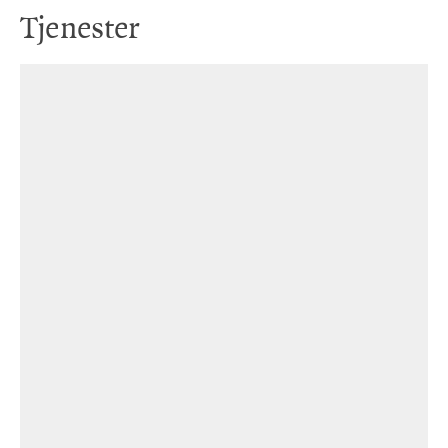
Tjenester
Trådløst nett: SK-Public
Frænd Café i 4. etasje på Sølvberget