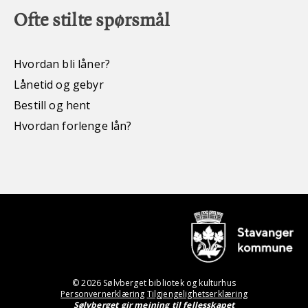
Ofte stilte spørsmål
Hvordan bli låner?
Lånetid og gebyr
Bestill og hent
Hvordan forlenge lån?
© 2026 Sølvberget bibliotek og kulturhus
Personvernerklæring
Tilgjengelighetserklæring
Sølvberget gir meining til fellesskapet