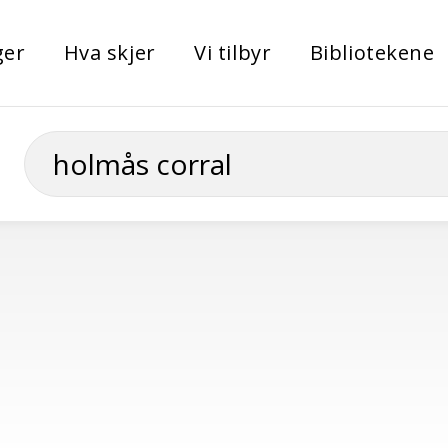
ger
Hva skjer
Vi tilbyr
Bibliotekene