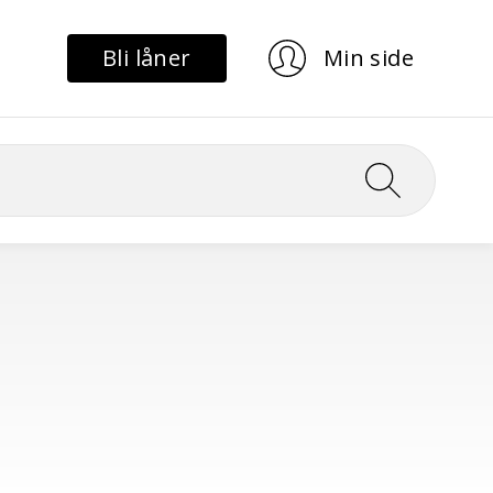
Bli låner
Min side